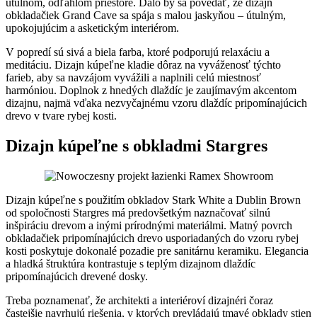
útulnom, odľahlom priestore. Dalo by sa povedať, že dizajn
obkladačiek Grand Cave sa spája s malou jaskyňou – útulným,
upokojujúcim a asketickým interiérom.
V popredí sú sivá a biela farba, ktoré podporujú relaxáciu a
meditáciu. Dizajn kúpeľne kladie dôraz na vyváženosť týchto
farieb, aby sa navzájom vyvážili a naplnili celú miestnosť
harmóniou. Doplnok z hnedých dlaždíc je zaujímavým akcentom
dizajnu, najmä vďaka nezvyčajnému vzoru dlaždíc pripomínajúcich
drevo v tvare rybej kosti.
Dizajn kúpeľne s obkladmi Stargres
Dizajn kúpeľne s použitím obkladov Stark White a Dublin Brown
od spoločnosti Stargres má predovšetkým naznačovať silnú
inšpiráciu drevom a inými prírodnými materiálmi. Matný povrch
obkladačiek pripomínajúcich drevo usporiadaných do vzoru rybej
kosti poskytuje dokonalé pozadie pre sanitárnu keramiku. Elegancia
a hladká štruktúra kontrastuje s teplým dizajnom dlaždíc
pripomínajúcich drevené dosky.
Treba poznamenať, že architekti a interiéroví dizajnéri čoraz
častejšie navrhujú riešenia, v ktorých prevládajú tmavé obklady stien