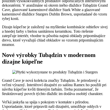
použitím vysokokvalitných produktov odporúčaných interiérovými
dekoratérmi. V aranžmáne sú okrem iného dlaždice Tubądzin Grand
Cave, glazované kameninové dlaždice Stark White a glazované
kameninové dlaždice Stargres Dublin Brown, usporiadané do vzoru
rybej kosti.
Dizajn kúpeľne je založený na myšlienke kombinácie odtieňov sivej
a hnedej farby s bielou sanitárnou keramikou. Toto riešenie
zatepľuje interiér, vhodne tu pôsobia najmä obklady pripomínajúce
drevo, ktoré vyvažujú chlad obkladov so vzorom pripomínajúcim
mramor.
Nové výrobky Tubądzin v modernom
dizajne kúpeľne
Grand Cave je nová kolekcia značky Tubądzin. Je prirodzený a
veľmi výrazný. Interiéroví dizajnéri zo salónu Ramex ho použili pri
návrhu kúpeľne kvôli tlmeným farbám. Treba poznamenať, že
štruktúrovaný povrch týchto dlaždíc im dodáva osobitý charakter.
Veľká jaskyňa sa spája s pokojom v kontakte s prírodou.
Usporiadanie, ktoré pripravili naši dizajnéri, umožňuje oddych v