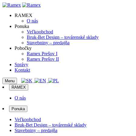
RAMEX
O nás
Ponuka
Veľkoobchod
Bruk-Bet Design – továrenské sklady
Stavebniny – predajňa
Pobočky
Ramex Prešov I
Ramex Prešov II
Správy
Kontakt
Menu
RAMEX
O nás
Ponuka
Veľkoobchod
Bruk-Bet Design – továrenské sklady
Stavebniny – predajňa