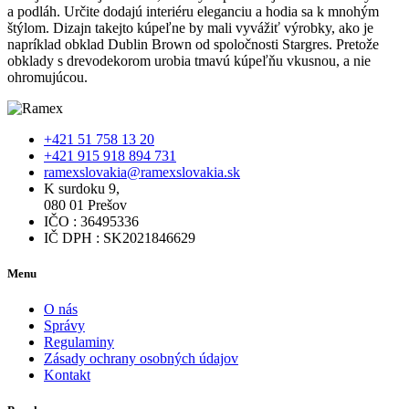
a podláh. Určite dodajú interiéru eleganciu a hodia sa k mnohým
štýlom. Dizajn takejto kúpeľne by mali vyvážiť výrobky, ako je
napríklad obklad Dublin Brown od spoločnosti Stargres. Pretože
obklady s drevodekorom urobia tmavú kúpeľňu vkusnou, a nie
ohromujúcou.
+421 51 758 13 20
+421 915 918 894 731
ramexslovakia@ramexslovakia.sk
K surdoku 9,
080 01 Prešov
IČO : 36495336
IČ DPH : SK2021846629
Menu
O nás
Správy
Regulaminy
Zásady ochrany osobných údajov
Kontakt