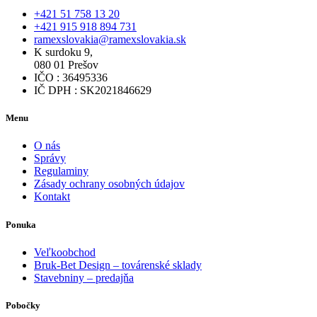
+421 51 758 13 20
+421 915 918 894 731
ramexslovakia@ramexslovakia.sk
K surdoku 9,
080 01 Prešov
IČO : 36495336
IČ DPH : SK2021846629
Menu
O nás
Správy
Regulaminy
Zásady ochrany osobných údajov
Kontakt
Ponuka
Veľkoobchod
Bruk-Bet Design – továrenské sklady
Stavebniny – predajňa
Pobočky