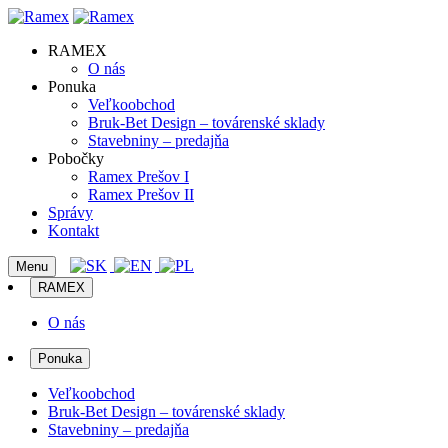
RAMEX
O nás
Ponuka
Veľkoobchod
Bruk-Bet Design – továrenské sklady
Stavebniny – predajňa
Pobočky
Ramex Prešov I
Ramex Prešov II
Správy
Kontakt
Menu
RAMEX
O nás
Ponuka
Veľkoobchod
Bruk-Bet Design – továrenské sklady
Stavebniny – predajňa